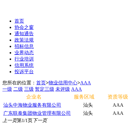
首页
协会之窗
通知通告
政策法规
招标信息
业界动态
行业培训
信用系统
投诉平台
您所在的位置：
首页
>
物业信用中心
>
AAA
一级
二级
三级
暂定三级
未评级
AAA
企业名
服务区域
资质等级
汕头中海物业服务有限公司
汕头
AAA
广东联泰集团物业管理有限公司
汕头
AAA
上一页
第1/1页
下一页