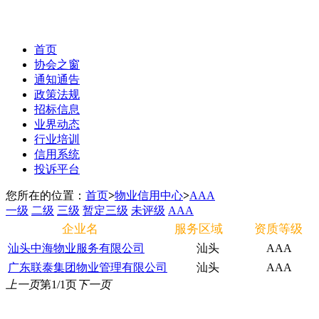
首页
协会之窗
通知通告
政策法规
招标信息
业界动态
行业培训
信用系统
投诉平台
您所在的位置：
首页
>
物业信用中心
>
AAA
一级
二级
三级
暂定三级
未评级
AAA
企业名
服务区域
资质等级
汕头中海物业服务有限公司
汕头
AAA
广东联泰集团物业管理有限公司
汕头
AAA
上一页
第1/1页
下一页