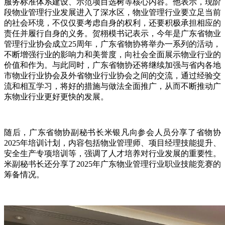
服务标准体系建设、示范项目选树等核心内容。
他
表示，现阶
段物业管理行业发展进入了深水区，物业管理行业要立足当前
的社会环境，不仅仅要考虑自身的权利，还要积极承担相应的
责任并履行自身的义务。贺栩模
书记
表示，今年是广东省物业
管理行业协会成立
25周年，
广东省物协
将举办一系列的活动，
不断增强行业的影响力和美誉度，向社会全面展示物业行业的
价值和作为。与此同时，广东省物协还将继续加强与省内各地
市物业行业协会及外省物业行业协会之间的交流，通过经验交
流和相互学习，将好的措施与做法全面推广，从而不断推动广
东物业行业更好更快的发展。
随后，
广东省物协副秘书长米银凡
向参会人员
分享
了
省物协
2025年培训计划
，
内容
包括物业管理师、项目经理技能提升、
安全生产专项培训等，强调
了
人才培养对行业发展的重要性。
米副秘书长还分享了
2025年广东物业管理行业职业技能竞赛
的
筹备情况。