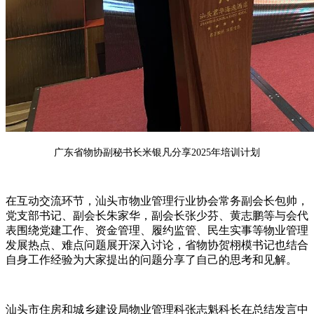
广东省物协副秘书长米银凡
分享
2025年培训计划
在
互动交流环节
，
汕头市物业管理行业协会
常务副会长包帅，
党支部书记、副会长朱家华，副会长张少芬、黄志鹏等与会代
表
围绕
党建工作、资金管理、履约监管、民生实事等物业管理
发展热点、难点问题
展开
深入
讨论，
省物协
贺栩模
书记也结合
自身工作经验为大家提出的问题分享了自己的思考和见解
。
汕头市住房和城乡建设局物业管理科张志魁科长在总结发言中